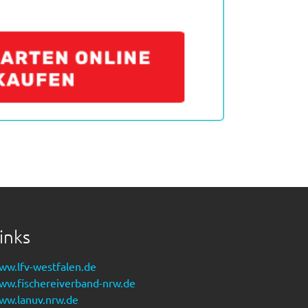
inks
ww.lfv-westfalen.de
ww.fischereiverband-nrw.de
ww.lanuv.nrw.de