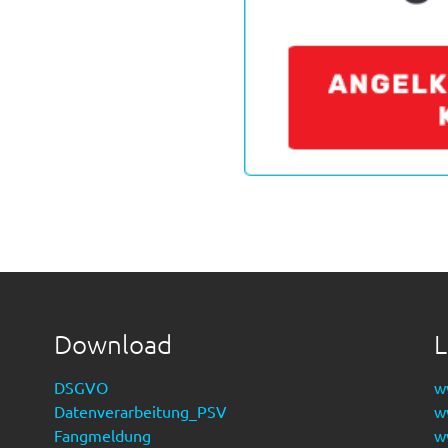
Download
L
DSGVO
w
Datenverarbeitung_PSV
w
Fangmeldung
w